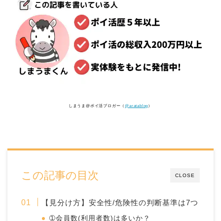
しまうま@ポイ活ブロガー（
@aratablog
）
この記事の目次
CLOSE
【見分け方】安全性/危険性の判断基準は7つ
➀会員数(利用者数)は多いか？