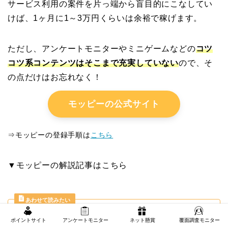
サービス利用の案件を片っ端から盲目的にこなしてい
けば、1ヶ月に1～3万円くらいは余裕で稼げます。
ただし、アンケートモニターやミニゲームなどの
コツ
コツ系コンテンツはそこまで充実していない
ので、そ
の点だけはお忘れなく！
モッピーの公式サイト
⇒モッピーの登録手順は
こちら
▼モッピーの解説記事はこちら
【完全版】モッピーの安全性と
ポイントサイト
アンケートモニター
ネット懸賞
覆面調査モニター
評判・口コミは？効率的な稼ぎ