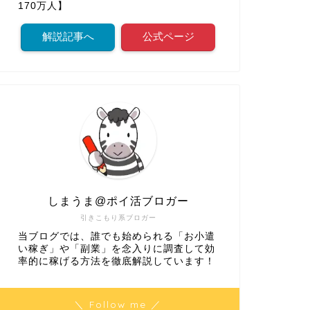
170万人】
解説記事へ
公式ページ
しまうま@ポイ活ブロガー
引きこもり系ブロガー
当ブログでは、誰でも始められる「お小遣
い稼ぎ」や「副業」を念入りに調査して効
率的に稼げる方法を徹底解説しています！
＼ Follow me ／