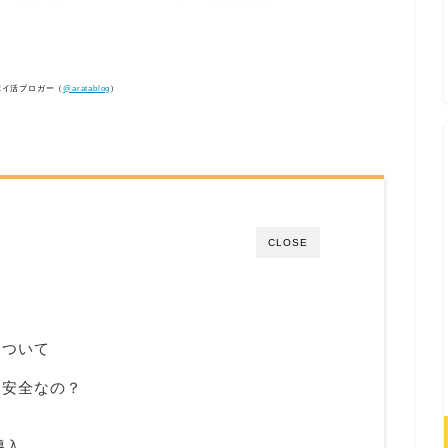
ポイ活ブロガー（
@aratablog
）
CLOSE
について
は安全なの？
導入