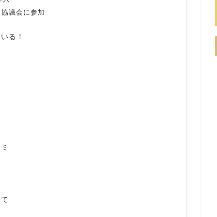
ト協議会に参加
ている！
る
コミ
いて