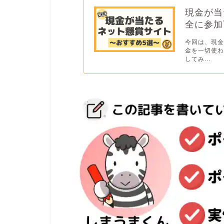
現金が当
全に参加
今回は、現金
金を一切使
してみ...