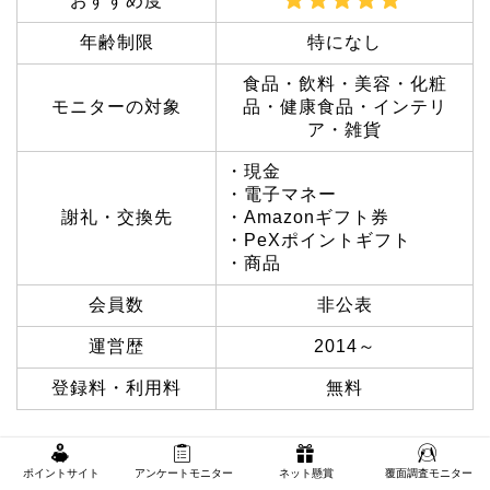
おすすめ度
年齢制限
特になし
食品・飲料・美容・化粧
モニターの対象
品・健康食品・インテリ
ア・雑貨
・現金
・電子マネー
謝礼・交換先
・Amazonギフト券
・PeXポイントギフト
・商品
会員数
非公表
運営歴
2014～
登録料・利用料
無料
モニターステーションは、商品モニターに完全特化し
ポイントサイト
アンケートモニター
ネット懸賞
覆面調査モニター
たサイト。