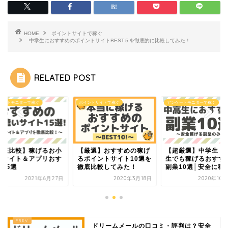
HOME
ポイントサイトで稼ぐ
中学生におすすめのポイントサイトBEST５を徹底的に比較してみた！
RELATED POST
ケートモニターで稼ぐ
ポイントサイトで稼ぐ
アンケートモニターで稼ぐ
徹底比較】稼げるお小
【厳選】おすすめの稼げ
【超厳選】中学生・
いサイト＆アプリおす
るポイントサイト10選を
生でも稼げるおすす
め15選
徹底比較してみた！
副業10選│安全に稼げ.
2021年6月27日
2020年3月18日
2020年10
ドリームメールの口コミ・評判は？安全