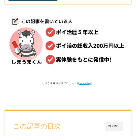
しまうま@ポイ活ブロガー（
@aratablog
）
この記事の目次
CLOSE