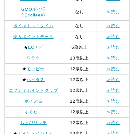
GMOポイ活
なし
≫読む
(旧colleee)
ポイントエニタイム
なし
≫読む
楽天ポイントモール
なし
≫読む
★
ECナビ
6歳以上
≫読む
ワラウ
10歳以上
≫読む
★
モッピー
12歳以上
≫読む
★
ハピタス
12歳以上
≫読む
ニフティポイントクラブ
12歳以上
≫読む
ポイぷる
12歳以上
≫読む
すぐたま
12歳以上
≫読む
ちょびリッチ
12歳以上
≫読む
★
ポイントインカム
13歳以上
≫読む