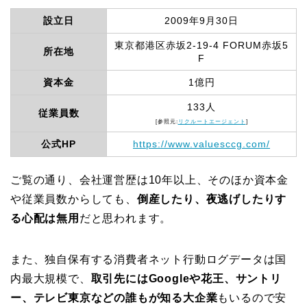
設立日
2009年9月30日
東京都港区赤坂2-19-4 FORUM赤坂5
所在地
F
資本金
1億円
133人
従業員数
[参照元:
リクルートエージェント
]
公式HP
https://www.valuesccg.com/
ご覧の通り、会社運営歴は10年以上、そのほか資本金
や従業員数からしても、
倒産したり、夜逃げしたりす
る心配は無用
だと思われます。
また、独自保有する消費者ネット行動ログデータは国
内最大規模で、
取引先にはGoogleや花王、サントリ
ー、テレビ東京などの誰もが知る大企業
もいるので安