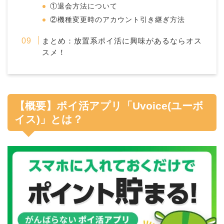
①退会方法について
②機種変更時のアカウント引き継ぎ方法
まとめ：放置系ポイ活に興味があるならオス
スメ！
【概要】ポイ活アプリ「Uvoice(ユーボ
イス)」とは？