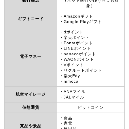
銀行振込
（ネット銀行やゆうちょも対
象）
・Amazonギフト
ギフトコード
・Google Playギフト
・dポイント
・楽天ポイント
・Pontaポイント
・LINEポイント
・nanacoポイント
電子マネー
・WAONポイント
・Vポイント
・リクルートポイント
・楽天Edy
・nimoca
・ANAマイル
航空マイレージ
・JALマイル
仮想通貨
ビットコイン
・食品
・家電
賞品や景品
・日用品