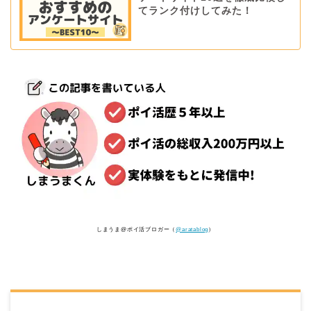
てランク付けしてみた！
しまうま@ポイ活ブロガー（
@aratablog
）