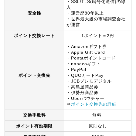
・SSL/TLS(暗号化通信)の導
入
安全性
・運営歴80年以上
・世界最大級の市場調査会社
が運営
ポイント交換レート
1ポイント＝2円
・Amazonギフト券
・Apple Gift Card
・Pontaポイントコード
・nanacoギフト
・PayPal
ポイント交換先
・QUOカードPay
・JCBプレモデジタル
・高島屋商品券
・伊勢丹商品券
・Uberバウチャー
⇒
ポイント交換先の詳細
交換手数料
無料
ポイント有効期限
原則なし