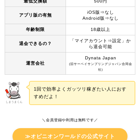
最低交換額
500円
iOS版⇒なし
アプリ版の有無
Android版⇒なし
年齢制限
18歳以上
「マイアカウント⇒設定」か
退会できるの？
ら退会可能
Dynata Japan
運営会社
(旧サーベイサンプリングジャパン合同会
社)
1回で効率よくガッツリ稼ぎたい人におす
すめだよ！
しまうまくん
＼会員登録や利用は無料です／
≫オピニオンワールドの公式サイト