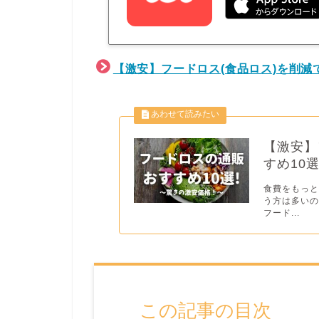
【激安】フードロス(食品ロス)を削減
【激安】
すめ10
食費をもっ
う方は多いの
フード...
この記事の目次