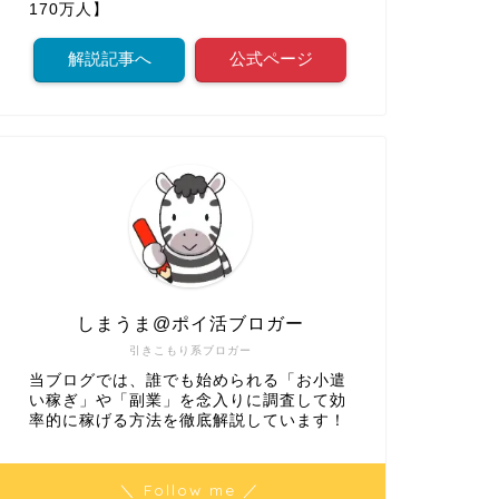
170万人】
解説記事へ
公式ページ
しまうま@ポイ活ブロガー
引きこもり系ブロガー
当ブログでは、誰でも始められる「お小遣
い稼ぎ」や「副業」を念入りに調査して効
率的に稼げる方法を徹底解説しています！
＼ Follow me ／