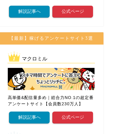
解説記事へ
公式ページ
【最新】稼げるアンケートサイト3選
マクロミル
高単価&配信量多め｜総合力NO.1の超定番
アンケートサイト【会員数230万人】
解説記事へ
公式ページ