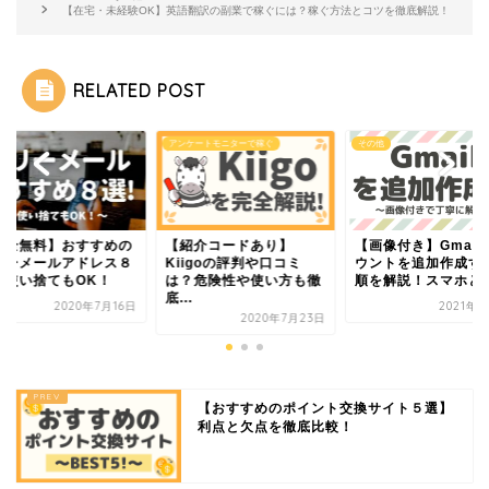
【在宅・未経験OK】英語翻訳の副業で稼ぐには？稼ぐ方法とコツを徹底解説！
RELATED POST
他
アンケートモニターで稼ぐ
その他
完全無料】おすすめの
【紹介コードあり】
【画像付き】Gmail
リーメールアドレス８
Kiigoの評判や口コミ
ウントを追加作成す
！使い捨てもOK！
は？危険性や使い方も徹
順を解説！スマホと..
底...
2020年7月16日
2021年3
2020年7月23日
【おすすめのポイント交換サイト５選】
利点と欠点を徹底比較！