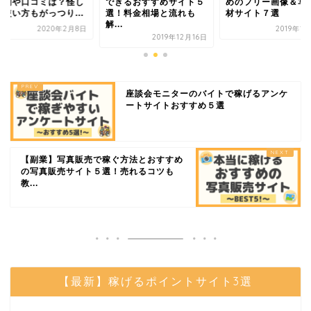
評判や口コミは？怪し
できるおすすめサイト５
めのフリー画像＆写
？使い方もがっつり...
選！料金相場と流れも
材サイト７選
解...
2020年2月8日
2019年1
2019年12月16日
座談会モニターのバイトで稼げるアンケ
ートサイトおすすめ５選
【副業】写真販売で稼ぐ方法とおすすめ
の写真販売サイト５選！売れるコツも
教...
【最新】稼げるポイントサイト3選