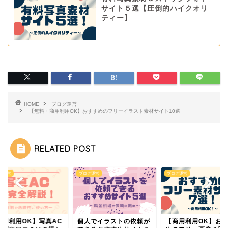
サイト５選【圧倒的ハイクオリ
ティー】
HOME
ブログ運営
【無料・商用利用OK】おすすめのフリーイラスト素材サイト10選
RELATED POST
グ運営
ブログ運営
ブログ運営
商用利用OK】写真AC
個人でイラストの依頼が
【商用利用OK】お