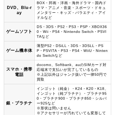
BOX・邦画・洋画・海外ドラマ・国内ド
DVD、Blu-r
ラマ・アニメ・音楽・スポーツ・ドキュ
ay
メンタリー・キッズ・バラエティ・アイ
ドルなど
DS・3DS・PS2・PS3・PSP・XBOX36
ゲームソフト
0・Wii・PS4・Nintendo Switch・PSVI
TAなど
薄型PS2・DSiLL・3DS・3DSLL・PS
ゲーム機本体
P・PSVITA・PS3・PS4・WiiU・Ninten
do Switchなど
docomo、Softbank、auのSIMカード対
スマホ・携帯
応端末で支払いが完了しているもの
電話
※上記以外はジャンク扱いで一律50円で
買取
インゴット（純金）・K24・K20・K18、
インゴット（純プラチナ）・プラチナ95
0・プラチナ900・プラチナ850・シルバ
銀・プラチナ
ー925など
※形状は問いません
※アクセサリーが汚れていても変形して