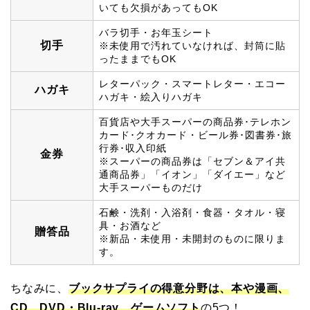
いても欠損があってもOK
バラ切手・お年玉シート
切手
※未使用で汚れていなければ、封筒に貼
ったままでもOK
レターパック・スマートレター・エコー
ハガキ
ハガキ・絵入りハガキ
百貨店や大手スーパーの商品券･テレホン
カード･クオカード・ビール券･図書券･旅
行券･収入印紙
金券
※スーパーの商品券は「セブン＆アイ共
通商品券」「イオン」「ダイエー」など
大手スーパーものだけ
石鹸・洗剤・入浴剤・食器・タオル・寝
具・お酒など
贈答品
※新品・未使用・未開封のものに限りま
す。
ちなみに、
ブックサプライの得意分野は、本や漫画、
CD、DVD・Blu-ray、ゲームソフト
の5つ！