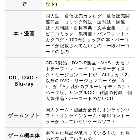
で
ウト）
同人誌・通信販売カタログ・通信販売関
連商品・コミック雑誌・週刊誌・隔週
誌・月刊誌・百科事典・文学全集・コン
本・漫画
ビニコミック・教科書・パンフレット・
カタログ・100円ショップの本・バーコ
ードが記載されてないもの・一段バーコ
ードのもの
CD-R製品、DVD-R製品・VHS・カセッ
トテープ・レコード・レーザーディス
ク・リージョンコードが「ALL」か「2」
CD、DVD・
以外のDVD・リージョンコードが「AL
Blu-ray
L」か「A」以外のブルーレイディスク・
ベータ版、サンプルCD・雑誌の付録・個
人製作品・バーコードのないCD
同人ゲーム・認証が必要なオンラインソ
ゲームソフト
フト・オンラインゲーム・専用コントー
ラーがついていないゲームソフト
本体や付属品が破損しているもの、付属
ゲーム機本体
品が欠品しているもの